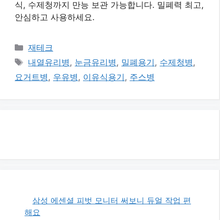
식, 수제청까지 만능 보관 가능합니다. 밀폐력 최고,
안심하고 사용하세요.
카
재테크
테
태
내열유리병
,
눈금유리병
,
밀폐용기
,
수제청병
,
고
그
요거트병
,
우유병
,
이유식용기
,
주스병
리
삼성 에센셜 피벗 모니터 써보니 듀얼 작업 편
해요