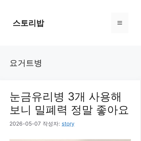
컨
텐
츠
스토리밥
메
로
건
너
뉴
뛰
기
요거트병
눈금유리병 3개 사용해
보니 밀폐력 정말 좋아요
2026-05-07
작성자:
story