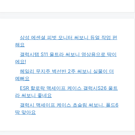
삼성 에센셜 피벗 모니터 써보니 듀얼 작업 편
해요
갤럭시탭 S11 울트라 써보니 영상용으로 딱이
에요!
헤일리 무지주 벽선반 2주 써보니 실물이 더
예뻐요
ESR 할로락 맥세이프 케이스 갤럭시S26 울트
라 써보니 좋네요
갤럭시 맥세이프 케이스 초슬림 써보니, 폴드6
딱 맞아요