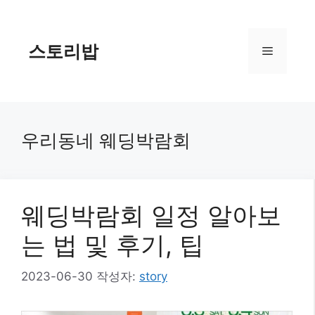
컨
텐
츠
스토리밥
메
로
건
너
뉴
뛰
기
우리동네 웨딩박람회
웨딩박람회 일정 알아보
는 법 및 후기, 팁
2023-06-30
작성자:
story