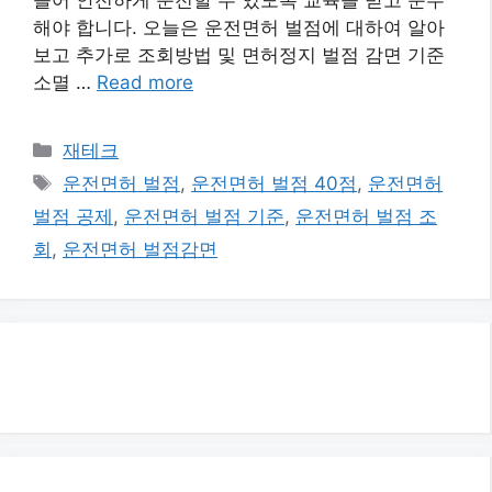
해야 합니다. 오늘은 운전면허 벌점에 대하여 알아
보고 추가로 조회방법 및 면허정지 벌점 감면 기준
소멸 …
Read more
카
재테크
테
태
운전면허 벌점
,
운전면허 벌점 40점
,
운전면허
고
그
벌점 공제
,
운전면허 벌점 기준
,
운전면허 벌점 조
리
회
,
운전면허 벌점감면