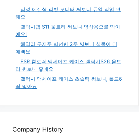
삼성 에센셜 피벗 모니터 써보니 듀얼 작업 편
해요
갤럭시탭 S11 울트라 써보니 영상용으로 딱이
에요!
헤일리 무지주 벽선반 2주 써보니 실물이 더
예뻐요
ESR 할로락 맥세이프 케이스 갤럭시S26 울트
라 써보니 좋네요
갤럭시 맥세이프 케이스 초슬림 써보니, 폴드6
딱 맞아요
Company History