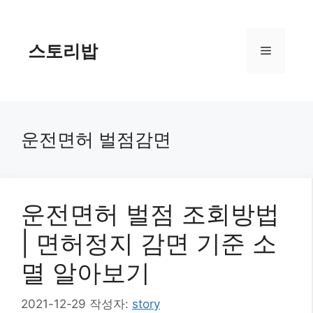
컨
텐
츠
스토리밥
메
로
건
너
뉴
뛰
기
운전면허 벌점감면
운전면허 벌점 조회방법
| 면허정지 감면 기준 소
멸 알아보기
2021-12-29
작성자:
story