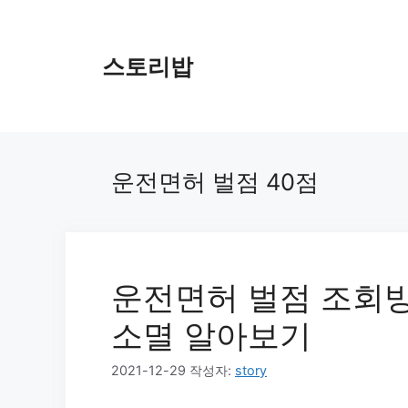
컨
텐
츠
스토리밥
로
건
너
뛰
기
운전면허 벌점 40점
운전면허 벌점 조회방
소멸 알아보기
2021-12-29
작성자:
story