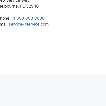
46 Service Way
elbourne, FL 32940
Phone
+1 000 000 0000
mail
service@service.com