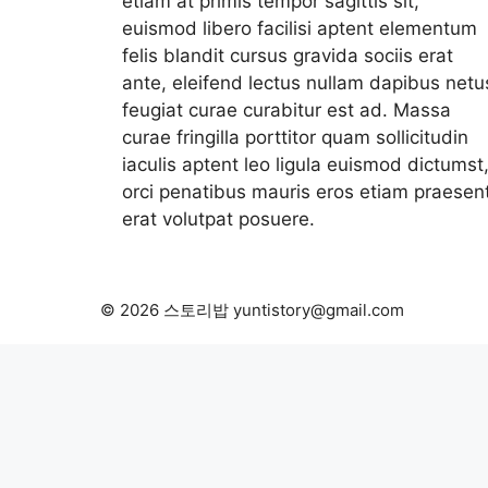
etiam at primis tempor sagittis sit,
euismod libero facilisi aptent elementum
felis blandit cursus gravida sociis erat
ante, eleifend lectus nullam dapibus netu
feugiat curae curabitur est ad. Massa
curae fringilla porttitor quam sollicitudin
iaculis aptent leo ligula euismod dictumst
orci penatibus mauris eros etiam praesen
erat volutpat posuere.
© 2026 스토리밥 yuntistory@gmail.com