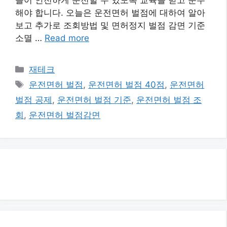
해야 합니다. 오늘은 운전면허 벌점에 대하여 알아
보고 추가로 조회방법 및 면허정지 벌점 감면 기준
소멸 …
Read more
카
재테크
테
태
운전면허 벌점
,
운전면허 벌점 40점
,
운전면허
고
그
벌점 공제
,
운전면허 벌점 기준
,
운전면허 벌점 조
리
회
,
운전면허 벌점감면