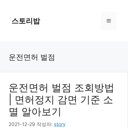
컨
텐
츠
스토리밥
메
로
건
너
뉴
뛰
기
운전면허 벌점
운전면허 벌점 조회방법
| 면허정지 감면 기준 소
멸 알아보기
2021-12-29
작성자:
story