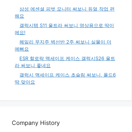
삼성 에센셜 피벗 모니터 써보니 듀얼 작업 편
해요
갤럭시탭 S11 울트라 써보니 영상용으로 딱이
에요!
헤일리 무지주 벽선반 2주 써보니 실물이 더
예뻐요
ESR 할로락 맥세이프 케이스 갤럭시S26 울트
라 써보니 좋네요
갤럭시 맥세이프 케이스 초슬림 써보니, 폴드6
딱 맞아요
Company History