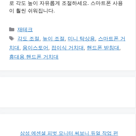
로 각도 높이 자유롭게 조절하세요. 스마트폰 사용
이 훨씬 쉬워집니다.
카
재테크
테
태
각도 조절
,
높이 조절
,
미니 탁상용
,
스마트폰 거
고
그
치대
,
움이스토어
,
접이식 거치대
,
핸드폰 받침대
,
리
휴대용 핸드폰 거치대
삼성 에센셜 피벗 모니터 써보니 듀얼 작업 편