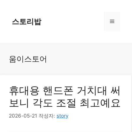
컨
텐
츠
스토리밥
메
로
건
너
뉴
뛰
기
움이스토어
휴대용 핸드폰 거치대 써
보니 각도 조절 최고예요
2026-05-21
작성자:
story