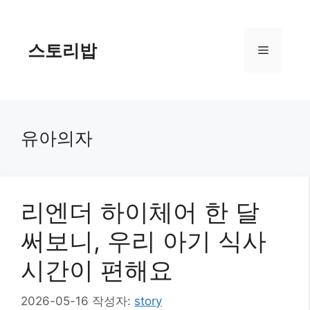
컨
텐
츠
스토리밥
메
로
건
너
뉴
뛰
기
유아의자
리엔더 하이체어 한 달
써보니, 우리 아기 식사
시간이 편해요
2026-05-16
작성자:
story