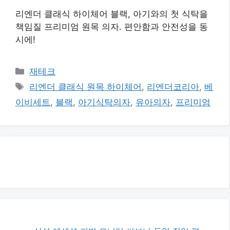
리엔더 클래식 하이체어 블랙, 아기와의 첫 식탁을
책임질 프리미엄 원목 의자. 편안함과 안전성을 동
시에!
카
재테크
테
태
리엔더 클래식 원목 하이체어
,
리엔더코리아
,
베
고
그
이비세트
,
블랙
,
아기식탁의자
,
유아의자
,
프리미엄
리