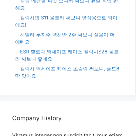
삼성 에센셜 피벗 모니터 써보니 듀얼 작업 편
해요
갤럭시탭 S11 울트라 써보니 영상용으로 딱이
에요!
헤일리 무지주 벽선반 2주 써보니 실물이 더
예뻐요
ESR 할로락 맥세이프 케이스 갤럭시S26 울트
라 써보니 좋네요
갤럭시 맥세이프 케이스 초슬림 써보니, 폴드6
딱 맞아요
Company History
Vivamus integer non suscipit taciti mus etiam