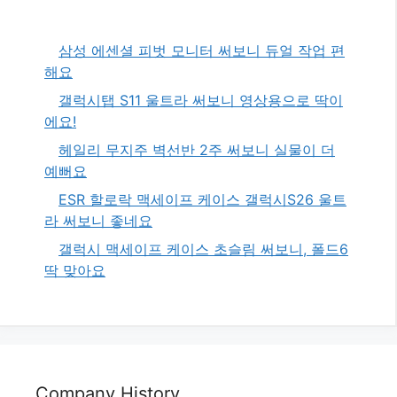
삼성 에센셜 피벗 모니터 써보니 듀얼 작업 편
해요
갤럭시탭 S11 울트라 써보니 영상용으로 딱이
에요!
헤일리 무지주 벽선반 2주 써보니 실물이 더
예뻐요
ESR 할로락 맥세이프 케이스 갤럭시S26 울트
라 써보니 좋네요
갤럭시 맥세이프 케이스 초슬림 써보니, 폴드6
딱 맞아요
Company History