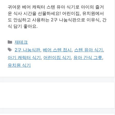
귀여운 베어 캐릭터 스텐 유아 식기로 아이의 즐거
운 식사 시간을 선물하세요! 어린이집, 유치원에서
도 안심하고 사용하는 2구 나눔식판으로 이유식, 간
식 담기 좋아요.
카
재테크
테
태
2구 나눔식판
,
베어 스텐 접시
,
스텐 유아 식기
,
고
그
아기 캐릭터 식기
,
어린이집 식기
,
유아 간식 그릇
,
리
유치원 식기