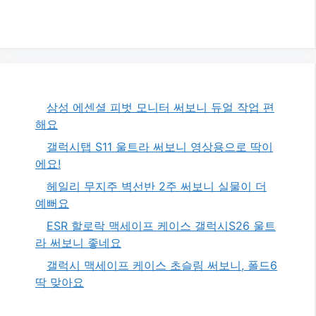
삼성 에센셜 피벗 모니터 써보니 듀얼 작업 편
해요
갤럭시탭 S11 울트라 써보니 영상용으로 딱이
에요!
헤일리 무지주 벽선반 2주 써보니 실물이 더
예뻐요
ESR 할로락 맥세이프 케이스 갤럭시S26 울트
라 써보니 좋네요
갤럭시 맥세이프 케이스 초슬림 써보니, 폴드6
딱 맞아요