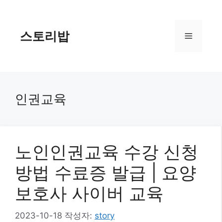
컨
텐
츠
스토리밥
메
로
건
너
뉴
뛰
기
인권교육
노인인권교육 수강 신청
방법 수료증 발급 | 요양
보호사 사이버 교육
2023-10-18
작성자:
story