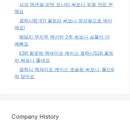
삼성 에센셜 피벗 모니터 써보니 듀얼 작업 편
해요
갤럭시탭 S11 울트라 써보니 영상용으로 딱이
에요!
헤일리 무지주 벽선반 2주 써보니 실물이 더
예뻐요
ESR 할로락 맥세이프 케이스 갤럭시S26 울트
라 써보니 좋네요
갤럭시 맥세이프 케이스 초슬림 써보니, 폴드6
딱 맞아요
Company History