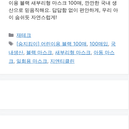
이용 블랙 새부리형 마스크 100매, 깐깐한 국내 생
산으로 믿음직해요. 답답함 없이 편안하게, 우리 아
이 숨쉬듯 자연스럽게!
카
재테크
테
태
[숨지킴이] 어린이용 블랙 100매
,
100매입
,
국
고
그
내생산
,
블랙 마스크
,
새부리형 마스크
,
아동 마스
리
크
,
일회용 마스크
,
지앤티클린