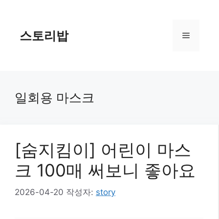
컨
텐
츠
스토리밥
메
로
건
너
뉴
뛰
기
일회용 마스크
[숨지킴이] 어린이 마스
크 100매 써보니 좋아요
2026-04-20
작성자:
story