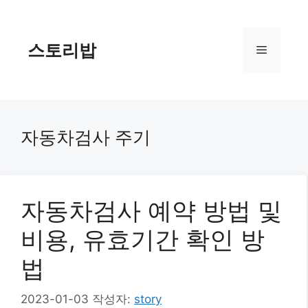
컨
텐
츠
스토리밥
메
로
건
너
뉴
뛰
기
자동차검사 주기
자동차검사 예약 방법 및
비용, 유효기간 확인 방
법
2023-01-03
작성자:
story