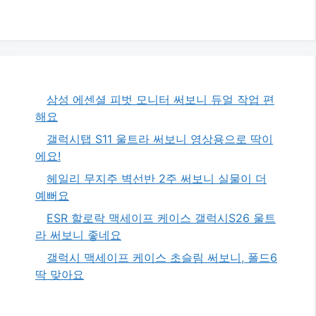
삼성 에센셜 피벗 모니터 써보니 듀얼 작업 편
해요
갤럭시탭 S11 울트라 써보니 영상용으로 딱이
에요!
헤일리 무지주 벽선반 2주 써보니 실물이 더
예뻐요
ESR 할로락 맥세이프 케이스 갤럭시S26 울트
라 써보니 좋네요
갤럭시 맥세이프 케이스 초슬림 써보니, 폴드6
딱 맞아요