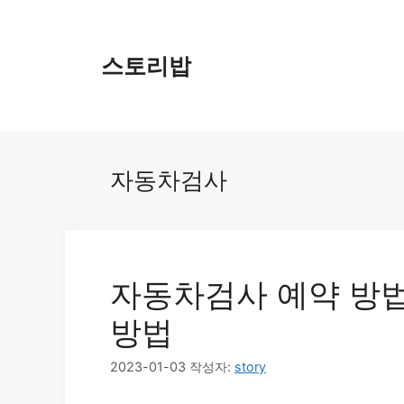
컨
텐
츠
스토리밥
로
건
너
뛰
기
자동차검사
자동차검사 예약 방법
방법
2023-01-03
작성자:
story