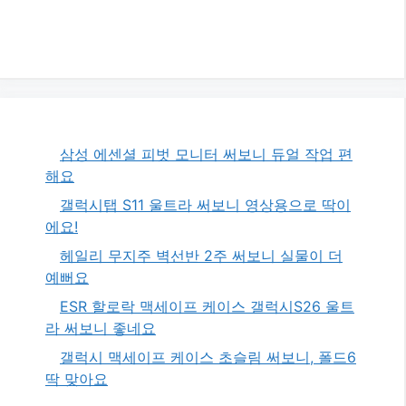
삼성 에센셜 피벗 모니터 써보니 듀얼 작업 편
해요
갤럭시탭 S11 울트라 써보니 영상용으로 딱이
에요!
헤일리 무지주 벽선반 2주 써보니 실물이 더
예뻐요
ESR 할로락 맥세이프 케이스 갤럭시S26 울트
라 써보니 좋네요
갤럭시 맥세이프 케이스 초슬림 써보니, 폴드6
딱 맞아요