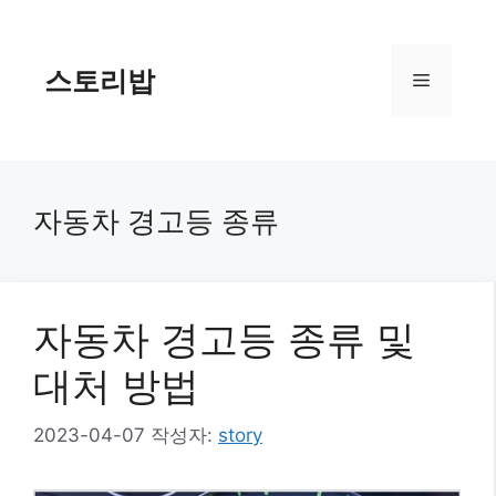
컨
텐
츠
스토리밥
메
로
건
너
뉴
뛰
기
자동차 경고등 종류
자동차 경고등 종류 및
대처 방법
2023-04-07
작성자:
story