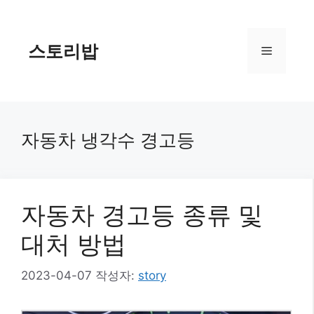
컨
텐
츠
스토리밥
메
로
건
너
뉴
뛰
기
자동차 냉각수 경고등
자동차 경고등 종류 및
대처 방법
2023-04-07
작성자:
story