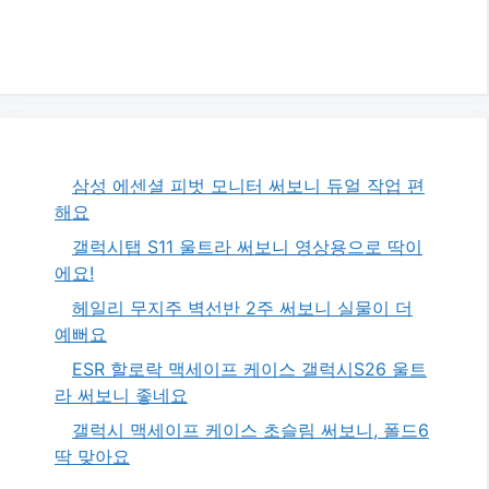
삼성 에센셜 피벗 모니터 써보니 듀얼 작업 편
해요
갤럭시탭 S11 울트라 써보니 영상용으로 딱이
에요!
헤일리 무지주 벽선반 2주 써보니 실물이 더
예뻐요
ESR 할로락 맥세이프 케이스 갤럭시S26 울트
라 써보니 좋네요
갤럭시 맥세이프 케이스 초슬림 써보니, 폴드6
딱 맞아요