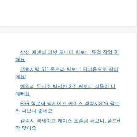
삼성 에센셜 피벗 모니터 써보니 듀얼 작업 편
해요
갤럭시탭 S11 울트라 써보니 영상용으로 딱이
에요!
헤일리 무지주 벽선반 2주 써보니 실물이 더
예뻐요
ESR 할로락 맥세이프 케이스 갤럭시S26 울트
라 써보니 좋네요
갤럭시 맥세이프 케이스 초슬림 써보니, 폴드6
딱 맞아요