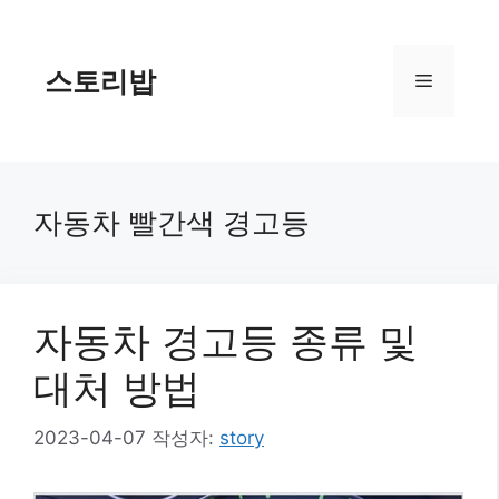
컨
텐
츠
스토리밥
메
로
건
너
뉴
뛰
기
자동차 빨간색 경고등
자동차 경고등 종류 및
대처 방법
2023-04-07
작성자:
story