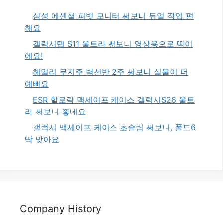
삼성 에센셜 피벗 모니터 써보니 듀얼 작업 편
해요
갤럭시탭 S11 울트라 써보니 영상용으로 딱이
에요!
헤일리 무지주 벽선반 2주 써보니 실물이 더
예뻐요
ESR 할로락 맥세이프 케이스 갤럭시S26 울트
라 써보니 좋네요
갤럭시 맥세이프 케이스 초슬림 써보니, 폴드6
딱 맞아요
Company History