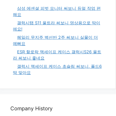
삼성 에센셜 피벗 모니터 써보니 듀얼 작업 편
해요
갤럭시탭 S11 울트라 써보니 영상용으로 딱이
에요!
헤일리 무지주 벽선반 2주 써보니 실물이 더
예뻐요
ESR 할로락 맥세이프 케이스 갤럭시S26 울트
라 써보니 좋네요
갤럭시 맥세이프 케이스 초슬림 써보니, 폴드6
딱 맞아요
Company History