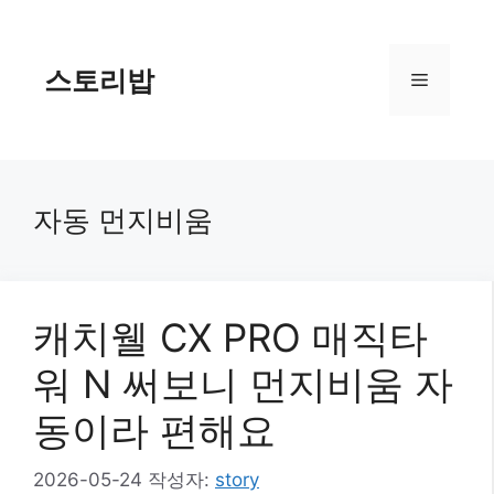
컨
텐
츠
스토리밥
메
로
건
너
뉴
뛰
기
자동 먼지비움
캐치웰 CX PRO 매직타
워 N 써보니 먼지비움 자
동이라 편해요
2026-05-24
작성자:
story