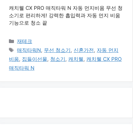
캐치웰 CX PRO 매직타워 N 자동 먼지비움 무선 청
소기로 편리하게! 강력한 흡입력과 자동 먼지 비움
기능으로 청소 끝
카
재테크
테
태
매직타워N
,
무선 청소기
,
신혼가전
,
자동 먼지
고
그
비움
,
집들이선물
,
청소기
,
캐치웰
,
캐치웰 CX PRO
리
매직타워 N