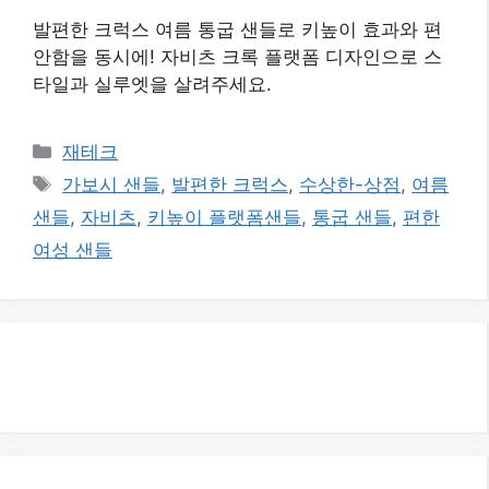
발편한 크럭스 여름 통굽 샌들로 키높이 효과와 편
안함을 동시에! 자비츠 크록 플랫폼 디자인으로 스
타일과 실루엣을 살려주세요.
카
재테크
테
태
가보시 샌들
,
발편한 크럭스
,
수상한-상점
,
여름
고
그
샌들
,
자비츠
,
키높이 플랫폼샌들
,
통굽 샌들
,
편한
리
여성 샌들