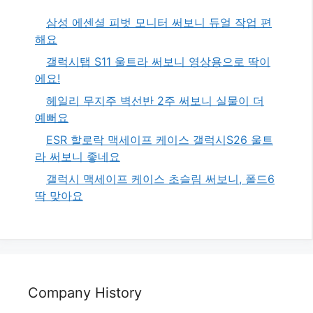
삼성 에센셜 피벗 모니터 써보니 듀얼 작업 편
해요
갤럭시탭 S11 울트라 써보니 영상용으로 딱이
에요!
헤일리 무지주 벽선반 2주 써보니 실물이 더
예뻐요
ESR 할로락 맥세이프 케이스 갤럭시S26 울트
라 써보니 좋네요
갤럭시 맥세이프 케이스 초슬림 써보니, 폴드6
딱 맞아요
Company History