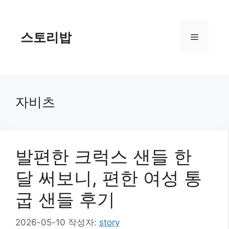
컨
텐
츠
스토리밥
메
로
건
너
뉴
뛰
기
자비츠
발편한 크럭스 샌들 한
달 써보니, 편한 여성 통
굽 샌들 후기
2026-05-10
작성자:
story