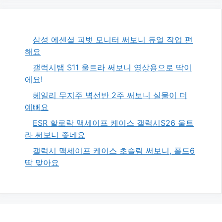
삼성 에센셜 피벗 모니터 써보니 듀얼 작업 편
해요
갤럭시탭 S11 울트라 써보니 영상용으로 딱이
에요!
헤일리 무지주 벽선반 2주 써보니 실물이 더
예뻐요
ESR 할로락 맥세이프 케이스 갤럭시S26 울트
라 써보니 좋네요
갤럭시 맥세이프 케이스 초슬림 써보니, 폴드6
딱 맞아요