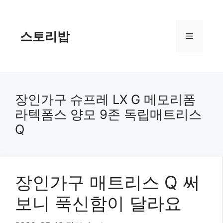
컨
텐
츠
스토리밥
메
로
건
너
뉴
뛰
기
장인가구 슈프레 LX G 메모리폼
라텍폼스 양모 9존 독립매트리스
Q
장인가구 매트리스 Q 써
보니 푹신함이 달라요