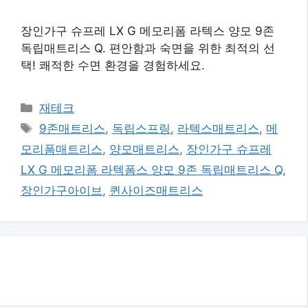
장인가구 슈프레 LX G 메모리폼 라텍스 양모 9존
독립매트리스 Q. 편안함과 숙면을 위한 최적의 선
택! 쾌적한 수면 환경을 경험하세요.
카
재테크
테
태
9존매트리스
,
독립스프링
,
라텍스매트리스
,
메
고
그
모리폼매트리스
,
양모매트리스
,
장인가구 슈프레
리
LX G 메모리폼 라텍폼스 양모 9존 독립매트리스 Q
,
장인가구아이브
,
퀸사이즈매트리스