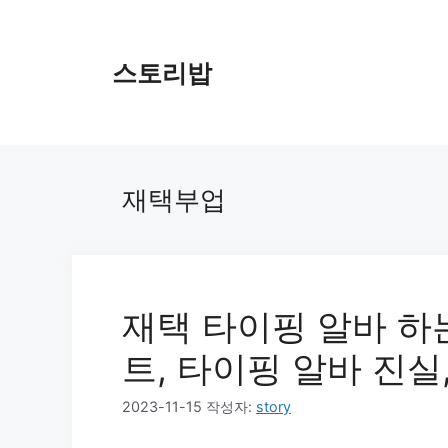
컨
텐
츠
스토리밥
로
건
너
뛰
기
재택부업
재택 타이핑 알바 하는
트, 타이핑 알바 진실,
2023-11-15
작성자:
story