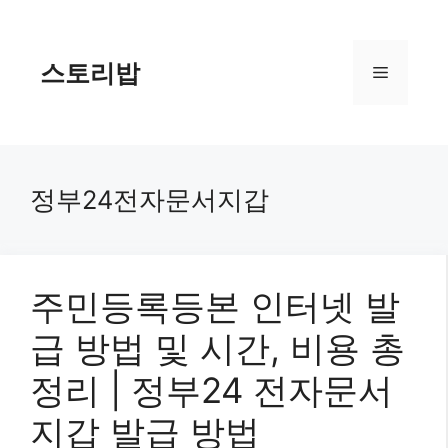
컨
텐
츠
스토리밥
메
로
건
너
뉴
뛰
기
정부24전자문서지갑
주민등록등본 인터넷 발
급 방법 및 시간, 비용 총
정리 | 정부24 전자문서
지갑 발급 방법