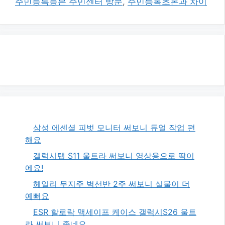
주민등록등본 주민센터 방문
,
주민등록초본과 차이
삼성 에센셜 피벗 모니터 써보니 듀얼 작업 편
해요
갤럭시탭 S11 울트라 써보니 영상용으로 딱이
에요!
헤일리 무지주 벽선반 2주 써보니 실물이 더
예뻐요
ESR 할로락 맥세이프 케이스 갤럭시S26 울트
라 써보니 좋네요