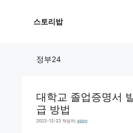
컨
텐
츠
스토리밥
로
건
너
뛰
기
정부24
대학교 졸업증명서 
급 방법
2022-12-22
작성자:
story