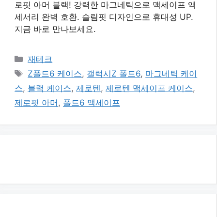
로핏 아머 블랙! 강력한 마그네틱으로 맥세이프 액
세서리 완벽 호환. 슬림핏 디자인으로 휴대성 UP.
지금 바로 만나보세요.
카
재테크
테
태
Z폴드6 케이스
,
갤럭시Z 폴드6
,
마그네틱 케이
고
그
스
,
블랙 케이스
,
제로텐
,
제로텐 맥세이프 케이스
,
리
제로핏 아머
,
폴드6 맥세이프