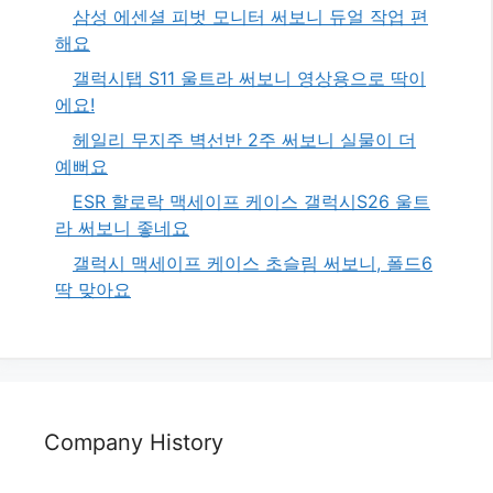
삼성 에센셜 피벗 모니터 써보니 듀얼 작업 편
해요
갤럭시탭 S11 울트라 써보니 영상용으로 딱이
에요!
헤일리 무지주 벽선반 2주 써보니 실물이 더
예뻐요
ESR 할로락 맥세이프 케이스 갤럭시S26 울트
라 써보니 좋네요
갤럭시 맥세이프 케이스 초슬림 써보니, 폴드6
딱 맞아요
Company History