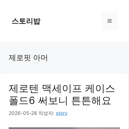
컨
텐
츠
스토리밥
메
로
건
너
뉴
뛰
기
제로핏 아머
제로텐 맥세이프 케이스
폴드6 써보니 튼튼해요
2026-05-28
작성자:
story