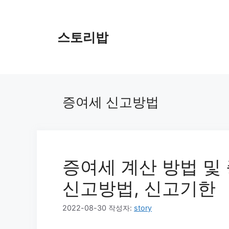
컨
텐
츠
스토리밥
로
건
너
뛰
기
증여세 신고방법
증여세 계산 방법 및 
신고방법, 신고기한
2022-08-30
작성자:
story