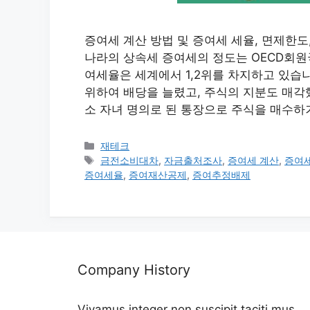
증여세 계산 방법 및 증여세 세율, 면제한도
나라의 상속세 증여세의 정도는 OECD회원국
여세율은 세계에서 1,2위를 차지하고 있습
위하여 배당을 늘렸고, 주식의 지분도 매각
소 자녀 명의로 된 통장으로 주식을 매수하
카
재테크
테
태
금전소비대차
,
자금출처조사
,
증여세 계산
,
증여
고
그
증여세율
,
증여재산공제
,
증여추정배제
리
Company History
Vivamus integer non suscipit taciti mus