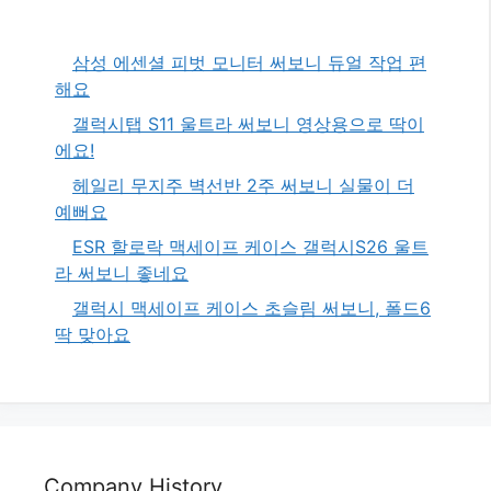
삼성 에센셜 피벗 모니터 써보니 듀얼 작업 편
해요
갤럭시탭 S11 울트라 써보니 영상용으로 딱이
에요!
헤일리 무지주 벽선반 2주 써보니 실물이 더
예뻐요
ESR 할로락 맥세이프 케이스 갤럭시S26 울트
라 써보니 좋네요
갤럭시 맥세이프 케이스 초슬림 써보니, 폴드6
딱 맞아요
Company History