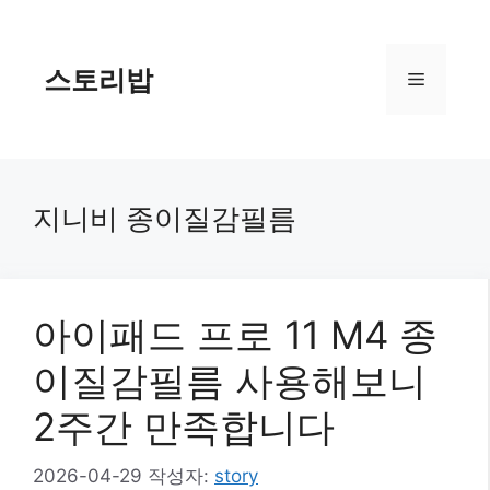
컨
텐
츠
스토리밥
메
로
건
너
뉴
뛰
기
지니비 종이질감필름
아이패드 프로 11 M4 종
이질감필름 사용해보니
2주간 만족합니다
2026-04-29
작성자:
story