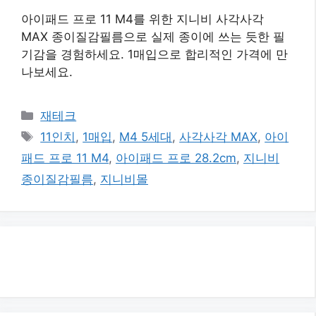
아이패드 프로 11 M4를 위한 지니비 사각사각
MAX 종이질감필름으로 실제 종이에 쓰는 듯한 필
기감을 경험하세요. 1매입으로 합리적인 가격에 만
나보세요.
카
재테크
테
태
11인치
,
1매입
,
M4 5세대
,
사각사각 MAX
,
아이
고
그
패드 프로 11 M4
,
아이패드 프로 28.2cm
,
지니비
리
종이질감필름
,
지니비몰