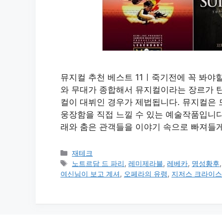
뮤지컬 추천 베스트 11ㅣ죽기전에 꼭 봐야
와 무대가 종합해서 뮤지컬이라는 장르가 탄
컬이 대뷔인 경우가 제법됩니다. 뮤지컬은
웅장함을 직접 느낄 수 있는 예술작품입니다.
래와 춤은 관객들을 이야기 속으로 빠져들게
카
재테크
테
태
노트르담 드 파리
,
레미제라블
,
레베카
,
명성황후
고
그
여신님이 보고 계셔
,
오페라의 유령
,
지저스 크라이스
리