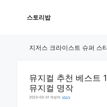
컨
텐
츠
스토리밥
로
건
너
뛰
기
지저스 크라이스트 슈퍼 스
뮤지컬 추천 베스트 
뮤지컬 명작
2023-03-31
작성자:
story