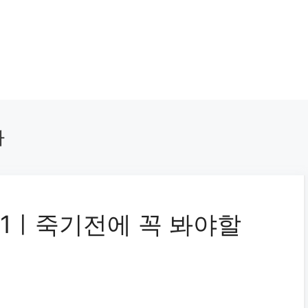
타
11ㅣ죽기전에 꼭 봐야할