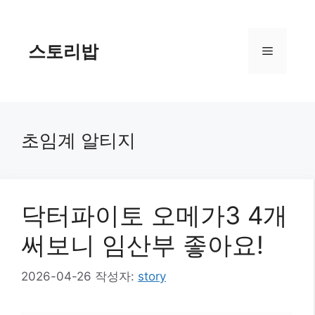
컨
텐
츠
스토리밥
메
로
건
너
뉴
뛰
기
초임계 알티지
닥터파이토 오메가3 4개
써보니 임산부 좋아요!
2026-04-26
작성자:
story