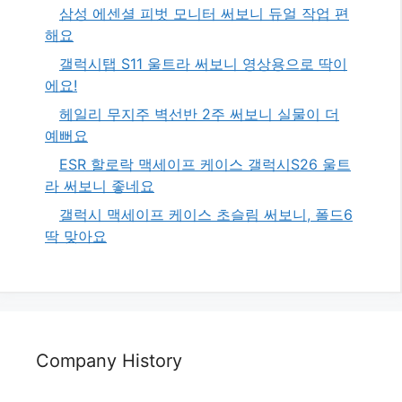
삼성 에센셜 피벗 모니터 써보니 듀얼 작업 편
해요
갤럭시탭 S11 울트라 써보니 영상용으로 딱이
에요!
헤일리 무지주 벽선반 2주 써보니 실물이 더
예뻐요
ESR 할로락 맥세이프 케이스 갤럭시S26 울트
라 써보니 좋네요
갤럭시 맥세이프 케이스 초슬림 써보니, 폴드6
딱 맞아요
Company History