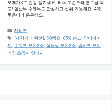
오메가3로 건강 챙기세요. 85% 고순도라 흡수율 최
고! 임산부 수유부도 안심하고 섭취 가능해요. 4개
묶음이라 든든해요.
카
재테크
테
태
[새학기 기획전]
,
60캡슐
,
85% 순도
,
닥터파이
고
그
토
,
수유부 오메가3
,
식물성 오메가3
,
임산부 오메
리
가3
,
초임계 알티지