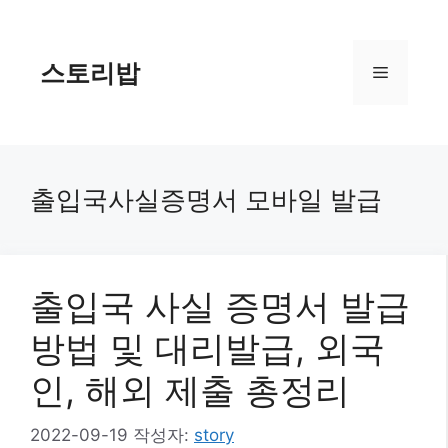
컨
텐
츠
스토리밥
메
로
건
너
뉴
뛰
기
출입국사실증명서 모바일 발급
출입국 사실 증명서 발급
방법 및 대리발급, 외국
인, 해외 제출 총정리
2022-09-19
작성자:
story