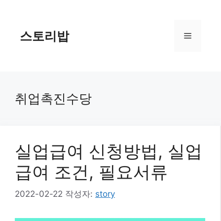
컨
텐
츠
스토리밥
메
로
건
너
뉴
뛰
기
취업촉진수당
실업급여 신청방법, 실업
급여 조건, 필요서류
2022-02-22
작성자:
story