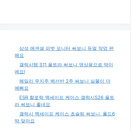
삼성 에센셜 피벗 모니터 써보니 듀얼 작업 편
해요
갤럭시탭 S11 울트라 써보니 영상용으로 딱이
에요!
헤일리 무지주 벽선반 2주 써보니 실물이 더
예뻐요
ESR 할로락 맥세이프 케이스 갤럭시S26 울트
라 써보니 좋네요
갤럭시 맥세이프 케이스 초슬림 써보니, 폴드6
딱 맞아요