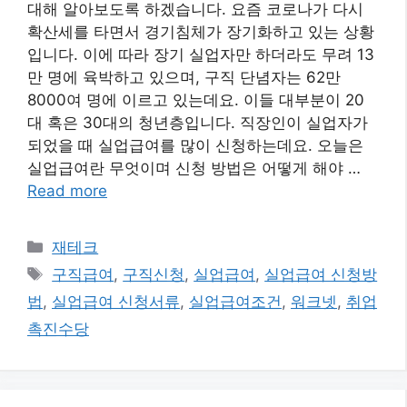
대해 알아보도록 하겠습니다. 요즘 코로나가 다시
확산세를 타면서 경기침체가 장기화하고 있는 상황
입니다. 이에 따라 장기 실업자만 하더라도 무려 13
만 명에 육박하고 있으며, 구직 단념자는 62만
8000여 명에 이르고 있는데요. 이들 대부분이 20
대 혹은 30대의 청년층입니다. 직장인이 실업자가
되었을 때 실업급여를 많이 신청하는데요. 오늘은
실업급여란 무엇이며 신청 방법은 어떻게 해야 …
Read more
카
재테크
테
태
구직급여
,
구직신청
,
실업급여
,
실업급여 신청방
고
그
법
,
실업급여 신청서류
,
실업급여조건
,
워크넷
,
취업
리
촉진수당