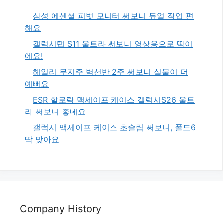
삼성 에센셜 피벗 모니터 써보니 듀얼 작업 편
해요
갤럭시탭 S11 울트라 써보니 영상용으로 딱이
에요!
헤일리 무지주 벽선반 2주 써보니 실물이 더
예뻐요
ESR 할로락 맥세이프 케이스 갤럭시S26 울트
라 써보니 좋네요
갤럭시 맥세이프 케이스 초슬림 써보니, 폴드6
딱 맞아요
Company History