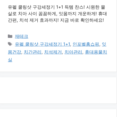
유펠 쿨링샷 구강세정기 1+1 득템 찬스! 시원한 물
살로 치아 사이 꼼꼼하게, 잇몸까지 개운하게! 휴대
간편, 치석 제거 효과까지! 지금 바로 확인하세요!
카
재테크
테
태
유펠 쿨링샷 구강세정기 1+1
,
인포벨홈쇼핑
,
잇
고
그
몸건강
,
치간관리
,
치석제거
,
치아관리
,
휴대용물치
리
실