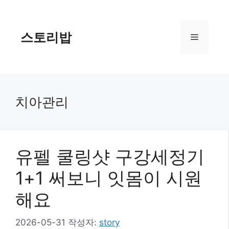
컨
텐
츠
스토리밥
메
로
건
너
뉴
뛰
기
치아관리
유펠 쿨링샷 구강세정기
1+1 써보니 잇몸이 시원
해요
2026-05-31
작성자:
story