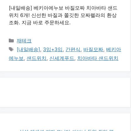
[내일배송] 베키아에누보 바질모짜 치아바타 샌드
위치 6개! 신선한 바질과 쫄깃한 모짜렐라의 환상
조화. 지금 바로 주문하세요.
카
재테크
테
태
[내일배송]
,
3입+3입
,
간편식
,
바질모짜
,
베키아
고
그
에누보
,
샌드위치
,
신세계푸드
,
치아바타 샌드위치
리