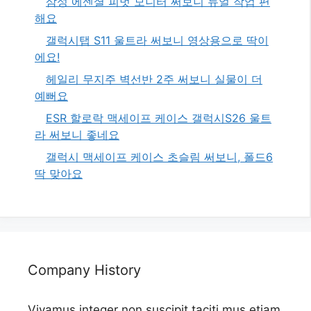
삼성 에센셜 피벗 모니터 써보니 듀얼 작업 편
해요
갤럭시탭 S11 울트라 써보니 영상용으로 딱이
에요!
헤일리 무지주 벽선반 2주 써보니 실물이 더
예뻐요
ESR 할로락 맥세이프 케이스 갤럭시S26 울트
라 써보니 좋네요
갤럭시 맥세이프 케이스 초슬림 써보니, 폴드6
딱 맞아요
Company History
Vivamus integer non suscipit taciti mus etiam