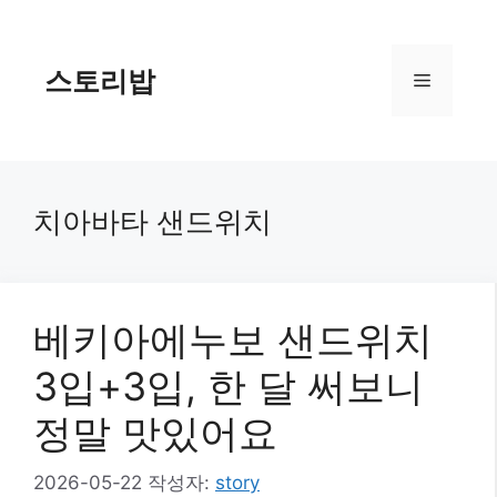
컨
텐
츠
스토리밥
메
로
건
너
뉴
뛰
기
치아바타 샌드위치
베키아에누보 샌드위치
3입+3입, 한 달 써보니
정말 맛있어요
2026-05-22
작성자:
story