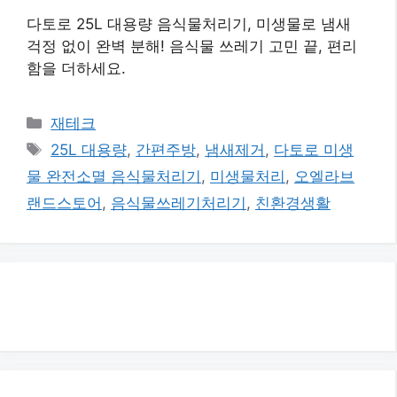
다토로 25L 대용량 음식물처리기, 미생물로 냄새
걱정 없이 완벽 분해! 음식물 쓰레기 고민 끝, 편리
함을 더하세요.
카
재테크
테
태
25L 대용량
,
간편주방
,
냄새제거
,
다토로 미생
고
그
물 완전소멸 음식물처리기
,
미생물처리
,
오엘라브
리
랜드스토어
,
음식물쓰레기처리기
,
친환경생활