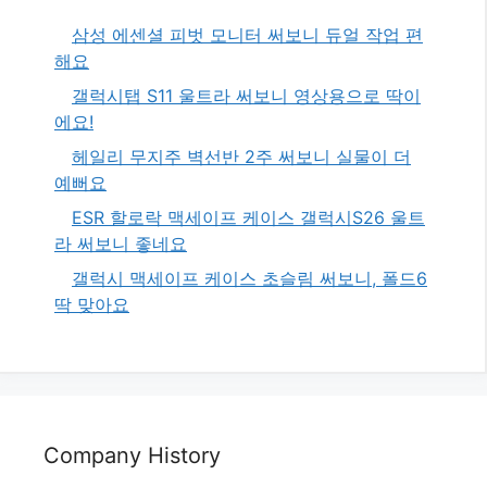
삼성 에센셜 피벗 모니터 써보니 듀얼 작업 편
해요
갤럭시탭 S11 울트라 써보니 영상용으로 딱이
에요!
헤일리 무지주 벽선반 2주 써보니 실물이 더
예뻐요
ESR 할로락 맥세이프 케이스 갤럭시S26 울트
라 써보니 좋네요
갤럭시 맥세이프 케이스 초슬림 써보니, 폴드6
딱 맞아요
Company History