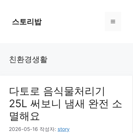
컨
텐
츠
스토리밥
메
로
건
너
뉴
뛰
기
친환경생활
다토로 음식물처리기
25L 써보니 냄새 완전 소
멸해요
2026-05-16
작성자:
story