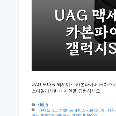
UAG 모나크 맥세이프 카본파이버 케이스로
스타일리시한 디자인을 경험하세요.
카
재테크
테
태
UAG 모나크 맥세이프 케이스 카본파이버
,
UA
고
그
이스
,
카본파이버케이스
,
프리미엄케이스