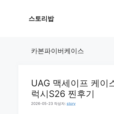
컨
텐
츠
스토리밥
로
건
너
뛰
기
카본파이버케이스
UAG 맥세이프 케이
럭시S26 찐후기
2026-05-23
작성자:
story