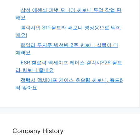
삼성 에센셜 피벗 모니터 써보니 듀얼 작업 편
해요
갤럭시탭 S11 울트라 써보니 영상용으로 딱이
에요!
헤일리 무지주 벽선반 2주 써보니 실물이 더
예뻐요
ESR 할로락 맥세이프 케이스 갤럭시S26 울트
라 써보니 좋네요
갤럭시 맥세이프 케이스 초슬림 써보니, 폴드6
딱 맞아요
Company History