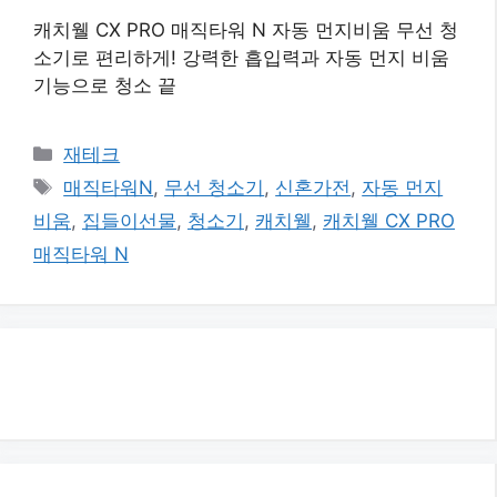
캐치웰 CX PRO 매직타워 N 자동 먼지비움 무선 청
소기로 편리하게! 강력한 흡입력과 자동 먼지 비움
기능으로 청소 끝
카
재테크
테
태
매직타워N
,
무선 청소기
,
신혼가전
,
자동 먼지
고
그
비움
,
집들이선물
,
청소기
,
캐치웰
,
캐치웰 CX PRO
리
매직타워 N