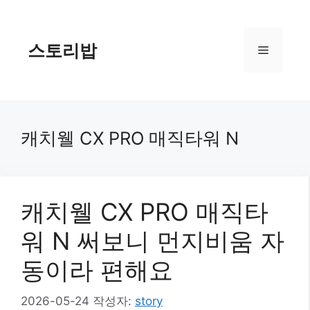
컨
텐
츠
스토리밥
메
로
건
너
뉴
뛰
기
캐치웰 CX PRO 매직타워 N
캐치웰 CX PRO 매직타
워 N 써보니 먼지비움 자
동이라 편해요
2026-05-24
작성자:
story