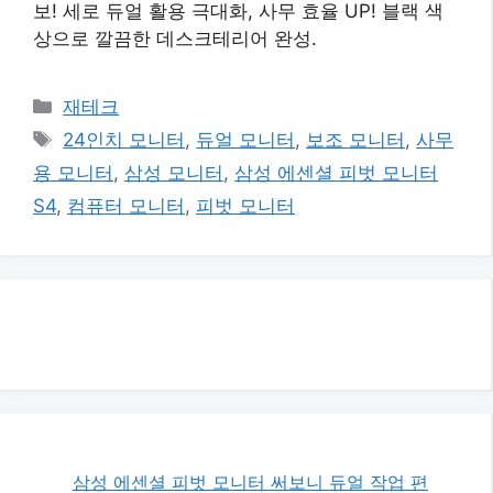
보! 세로 듀얼 활용 극대화, 사무 효율 UP! 블랙 색
상으로 깔끔한 데스크테리어 완성.
카
재테크
테
태
24인치 모니터
,
듀얼 모니터
,
보조 모니터
,
사무
고
그
용 모니터
,
삼성 모니터
,
삼성 에센셜 피벗 모니터
리
S4
,
컴퓨터 모니터
,
피벗 모니터
삼성 에센셜 피벗 모니터 써보니 듀얼 작업 편