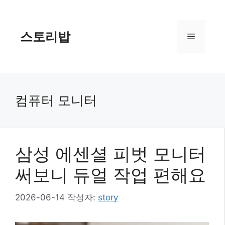
컨
텐
츠
스토리밥
메
로
건
너
뉴
뛰
기
컴퓨터 모니터
삼성 에센셜 피벗 모니터
써보니 듀얼 작업 편해요
2026-06-14
작성자:
story