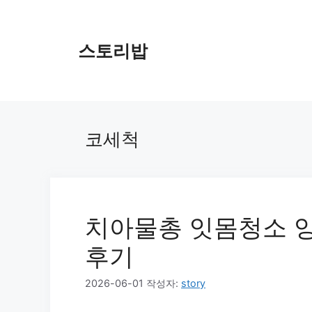
컨
텐
츠
스토리밥
로
건
너
뛰
기
코세척
치아물총 잇몸청소 양
후기
2026-06-01
작성자:
story