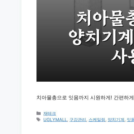
치아물총으로 잇몸까지 시원하게! 간편하게 양
카
재테크
테
태
UGLYMALL
,
구강관리
,
스케일링
,
양치기계
,
잇
고
그
리