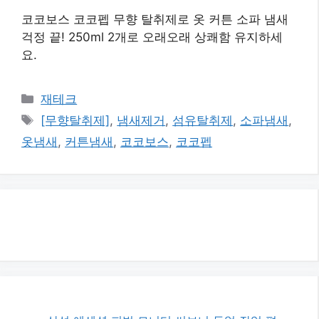
코코보스 코코펩 무향 탈취제로 옷 커튼 소파 냄새
걱정 끝! 250ml 2개로 오래오래 상쾌함 유지하세
요.
카
재테크
테
태
[무향탈취제]
,
냄새제거
,
섬유탈취제
,
소파냄새
,
고
그
옷냄새
,
커튼냄새
,
코코보스
,
코코펩
리