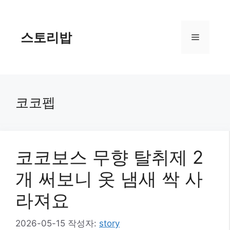
컨
텐
츠
스토리밥
메
로
건
너
뉴
뛰
기
코코펩
코코보스 무향 탈취제 2
개 써보니 옷 냄새 싹 사
라져요
2026-05-15
작성자:
story