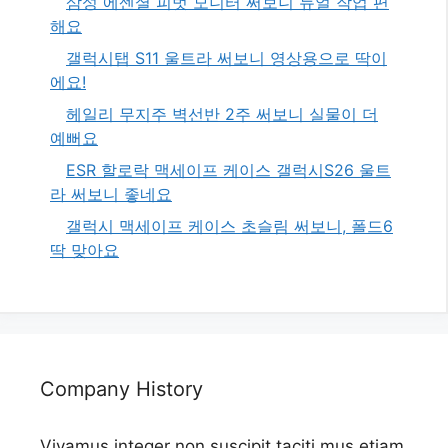
삼성 에센셜 피벗 모니터 써보니 듀얼 작업 편
해요
갤럭시탭 S11 울트라 써보니 영상용으로 딱이
에요!
헤일리 무지주 벽선반 2주 써보니 실물이 더
예뻐요
ESR 할로락 맥세이프 케이스 갤럭시S26 울트
라 써보니 좋네요
갤럭시 맥세이프 케이스 초슬림 써보니, 폴드6
딱 맞아요
Company History
Vivamus integer non suscipit taciti mus etiam