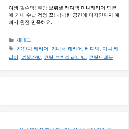
여행 필수템! 큐랑 브뤼셀 레디백 미니캐리어 덕분
에 기내 수납 걱정 끝! 넉넉한 공간에 디자인까지 예
뻐서 완전 만족해요.
카
재테크
테
태
20인치 캐리어
,
기내용 캐리어
,
레디백
,
미니 캐
고
그
리어
,
여행가방
,
큐랑 브뤼셀 레디백
,
큐랑트레블
리