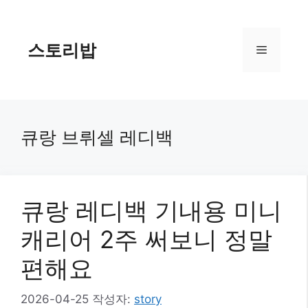
컨
텐
츠
스토리밥
메
로
건
너
뉴
뛰
기
큐랑 브뤼셀 레디백
큐랑 레디백 기내용 미니
캐리어 2주 써보니 정말
편해요
2026-04-25
작성자:
story