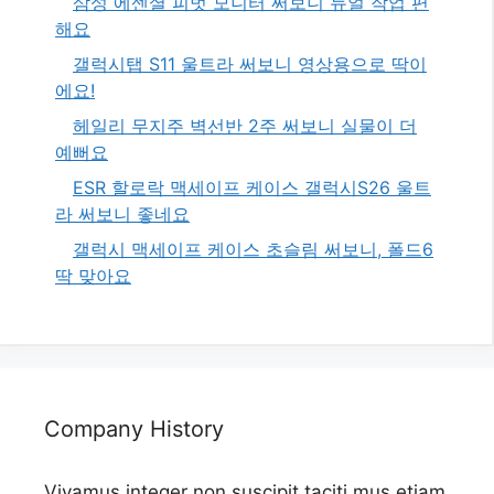
삼성 에센셜 피벗 모니터 써보니 듀얼 작업 편
해요
갤럭시탭 S11 울트라 써보니 영상용으로 딱이
에요!
헤일리 무지주 벽선반 2주 써보니 실물이 더
예뻐요
ESR 할로락 맥세이프 케이스 갤럭시S26 울트
라 써보니 좋네요
갤럭시 맥세이프 케이스 초슬림 써보니, 폴드6
딱 맞아요
Company History
Vivamus integer non suscipit taciti mus etiam