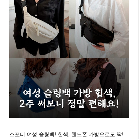
스포티 여성 슬링백! 힙색, 핸드폰 가방으로도 딱!