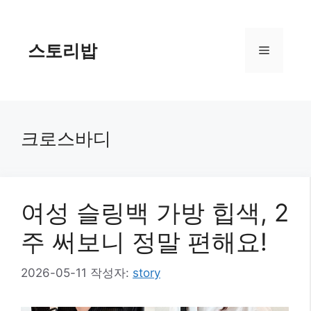
컨
텐
츠
스토리밥
메
로
건
너
뉴
뛰
기
크로스바디
여성 슬링백 가방 힙색, 2
주 써보니 정말 편해요!
2026-05-11
작성자:
story