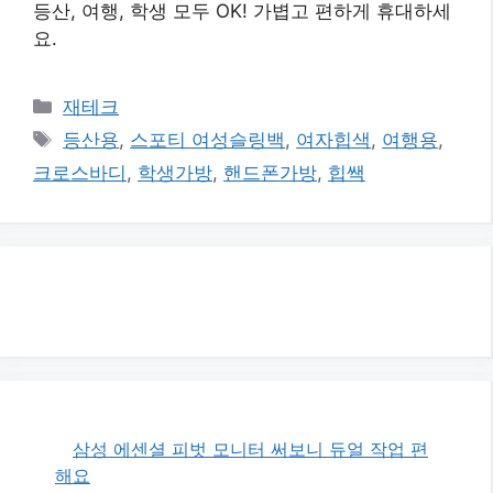
등산, 여행, 학생 모두 OK! 가볍고 편하게 휴대하세
요.
카
재테크
테
태
등산용
,
스포티 여성슬링백
,
여자힙색
,
여행용
,
고
그
크로스바디
,
학생가방
,
핸드폰가방
,
힙쌕
리
삼성 에센셜 피벗 모니터 써보니 듀얼 작업 편
해요