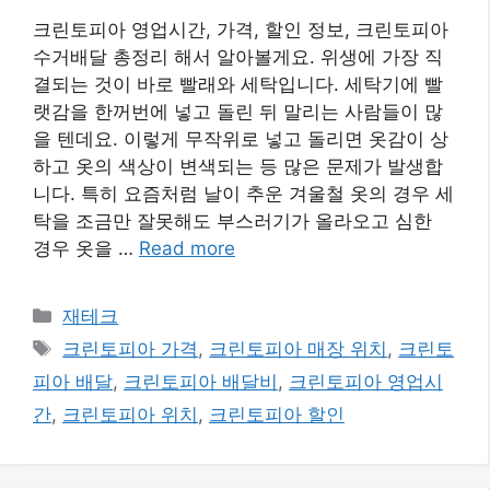
크린토피아 영업시간, 가격, 할인 정보, 크린토피아
수거배달 총정리 해서 알아볼게요. 위생에 가장 직
결되는 것이 바로 빨래와 세탁입니다. 세탁기에 빨
랫감을 한꺼번에 넣고 돌린 뒤 말리는 사람들이 많
을 텐데요. 이렇게 무작위로 넣고 돌리면 옷감이 상
하고 옷의 색상이 변색되는 등 많은 문제가 발생합
니다. 특히 요즘처럼 날이 추운 겨울철 옷의 경우 세
탁을 조금만 잘못해도 부스러기가 올라오고 심한
경우 옷을 …
Read more
카
재테크
테
태
크린토피아 가격
,
크린토피아 매장 위치
,
크린토
고
그
피아 배달
,
크린토피아 배달비
,
크린토피아 영업시
리
간
,
크린토피아 위치
,
크린토피아 할인