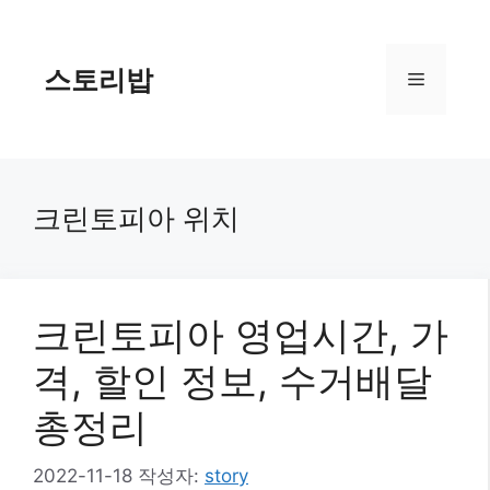
컨
텐
츠
스토리밥
메
로
건
너
뉴
뛰
기
크린토피아 위치
크린토피아 영업시간, 가
격, 할인 정보, 수거배달
총정리
2022-11-18
작성자:
story