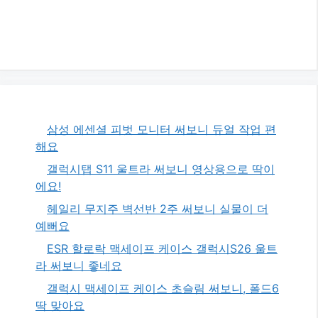
삼성 에센셜 피벗 모니터 써보니 듀얼 작업 편
해요
갤럭시탭 S11 울트라 써보니 영상용으로 딱이
에요!
헤일리 무지주 벽선반 2주 써보니 실물이 더
예뻐요
ESR 할로락 맥세이프 케이스 갤럭시S26 울트
라 써보니 좋네요
갤럭시 맥세이프 케이스 초슬림 써보니, 폴드6
딱 맞아요