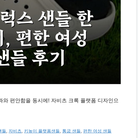
과와 편안함을 동시에! 자비츠 크록 플랫폼 디자인으
샌들
,
자비츠
,
키높이 플랫폼샌들
,
통굽 샌들
,
편한 여성 샌들