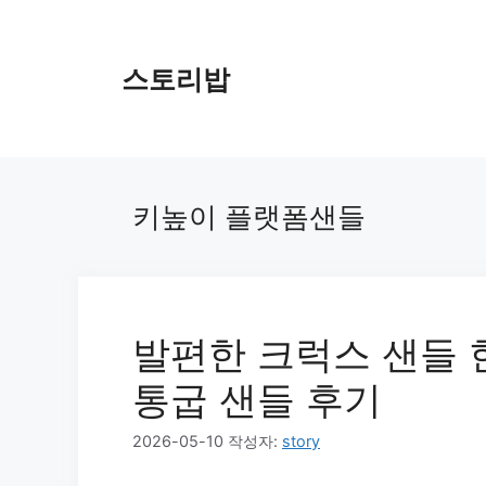
컨
텐
츠
스토리밥
로
건
너
뛰
기
키높이 플랫폼샌들
발편한 크럭스 샌들 한
통굽 샌들 후기
2026-05-10
작성자:
story