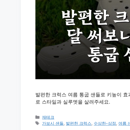
발편한 크럭스 여름 통굽 샌들로 키높이 효
로 스타일과 실루엣을 살려주세요.
카
재테크
테
태
가보시 샌들
,
발편한 크럭스
,
수상한-상점
,
여름 
고
그