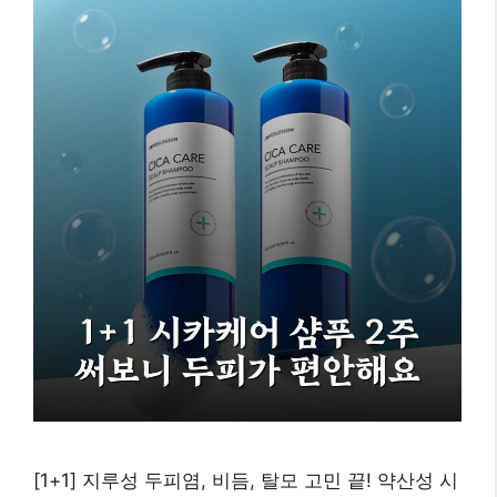
[1+1] 지루성 두피염, 비듬, 탈모 고민 끝! 약산성 시