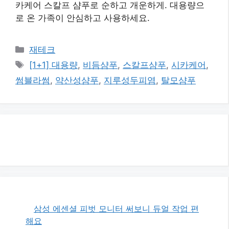
카케어 스칼프 샴푸로 순하고 개운하게. 대용량으
로 온 가족이 안심하고 사용하세요.
카
재테크
테
태
[1+1] 대용량
,
비듬샴푸
,
스칼프샴푸
,
시카케어
,
고
그
썸블라썸
,
약산성샴푸
,
지루성두피염
,
탈모샴푸
리
삼성 에센셜 피벗 모니터 써보니 듀얼 작업 편
해요