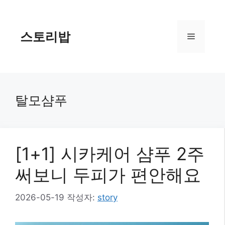
컨
텐
츠
스토리밥
메
로
건
너
뉴
뛰
기
탈모샴푸
[1+1] 시카케어 샴푸 2주
써보니 두피가 편안해요
2026-05-19
작성자:
story