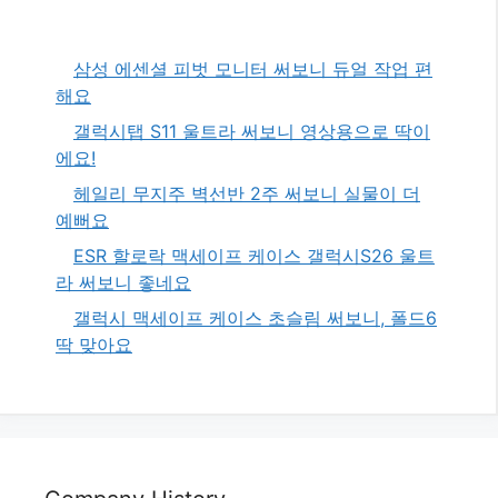
삼성 에센셜 피벗 모니터 써보니 듀얼 작업 편
해요
갤럭시탭 S11 울트라 써보니 영상용으로 딱이
에요!
헤일리 무지주 벽선반 2주 써보니 실물이 더
예뻐요
ESR 할로락 맥세이프 케이스 갤럭시S26 울트
라 써보니 좋네요
갤럭시 맥세이프 케이스 초슬림 써보니, 폴드6
딱 맞아요