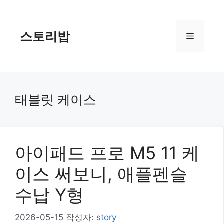
컨
텐
츠
스토리밥
메
로
건
너
뉴
뛰
기
태블릿 케이스
아이패드 프로 M5 11 케
이스 써보니, 애플펜슬
수납 Y형
2026-05-15
작성자:
story