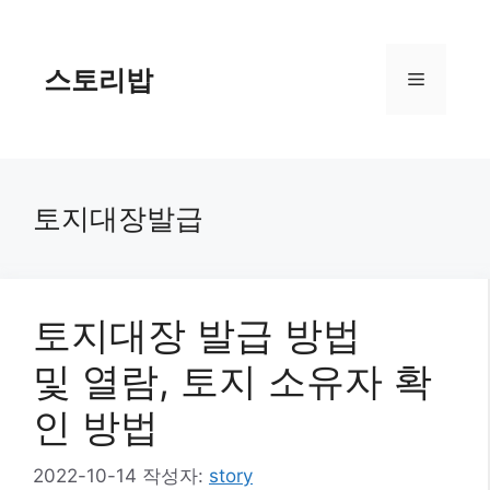
컨
텐
츠
스토리밥
메
로
건
너
뉴
뛰
기
토지대장발급
토지대장 발급 방법
및 열람, 토지 소유자 확
인 방법
2022-10-14
작성자:
story