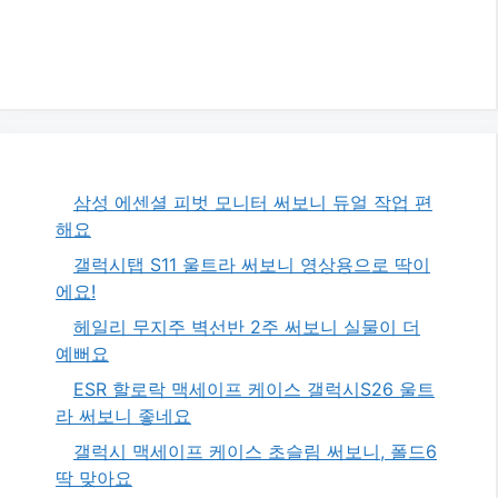
삼성 에센셜 피벗 모니터 써보니 듀얼 작업 편
해요
갤럭시탭 S11 울트라 써보니 영상용으로 딱이
에요!
헤일리 무지주 벽선반 2주 써보니 실물이 더
예뻐요
ESR 할로락 맥세이프 케이스 갤럭시S26 울트
라 써보니 좋네요
갤럭시 맥세이프 케이스 초슬림 써보니, 폴드6
딱 맞아요