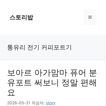
컨
텐
츠
스토리밥
메
로
건
너
뉴
뛰
기
통유리 전기 커피포트기
보아르 아가맘마 퓨어 분
유포트 써보니 정말 편해
요
2026-05-31
작성자:
story