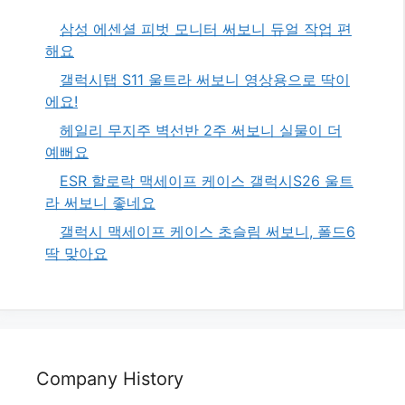
삼성 에센셜 피벗 모니터 써보니 듀얼 작업 편
해요
갤럭시탭 S11 울트라 써보니 영상용으로 딱이
에요!
헤일리 무지주 벽선반 2주 써보니 실물이 더
예뻐요
ESR 할로락 맥세이프 케이스 갤럭시S26 울트
라 써보니 좋네요
갤럭시 맥세이프 케이스 초슬림 써보니, 폴드6
딱 맞아요
Company History