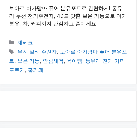
보아르 아가맘마 퓨어 분유포트로 간편하게! 통유
리 무선 전기주전자, 40도 맞춤 보온 기능으로 아기
분유, 차, 커피까지 안심하고 즐기세요.
카
재테크
테
태
무선 멀티 주전자
,
보아르 아가맘마 퓨어 분유포
고
그
트
,
보온 기능
,
안심세척
,
육아템
,
통유리 전기 커피
리
포트기
,
홈카페