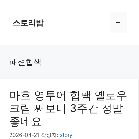
컨
텐
츠
스토리밥
메
로
건
너
뉴
뛰
기
패션힙색
마흐 영투어 힙팩 옐로우
크림 써보니 3주간 정말
좋네요
2026-04-21
작성자:
story