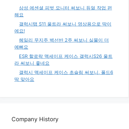
삼성 에센셜 피벗 모니터 써보니 듀얼 작업 편
해요
갤럭시탭 S11 울트라 써보니 영상용으로 딱이
에요!
헤일리 무지주 벽선반 2주 써보니 실물이 더
예뻐요
ESR 할로락 맥세이프 케이스 갤럭시S26 울트
라 써보니 좋네요
갤럭시 맥세이프 케이스 초슬림 써보니, 폴드6
딱 맞아요
Company History