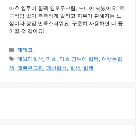
마흐 영투어 힙팩 옐로우크림, 드디어 써봤어요! 💛
끈적임 없이 촉촉하게 발리고 피부가 환해지는 느
낌이라 정말 만족스러워요. 꾸준히 사용하면 더 좋
아질 것 같아요!
카
재테크
테
태
데일리힙색
,
마흐
,
마흐 영투어 힙팩
,
여행용힙
고
그
색
,
옐로우크림
,
패션힙색
,
힙색
,
힙팩
리