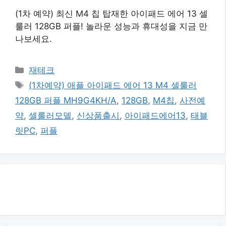
(1차 예약) 최신 M4 칩 탑재한 아이패드 에어 13 셀
룰러 128GB 퍼플! 놀라운 성능과 휴대성을 지금 만
나보세요.
카
재테크
테
태
(1차예약) 애플 아이패드 에어 13 M4 셀룰러
고
그
128GB 퍼플 MH9G4KH/A
,
128GB
,
M4칩
,
사전예
리
약
,
셀룰러모델
,
신상품출시
,
아이패드에어13
,
태블
릿PC
,
퍼플