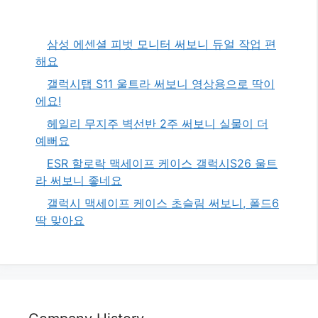
삼성 에센셜 피벗 모니터 써보니 듀얼 작업 편
해요
갤럭시탭 S11 울트라 써보니 영상용으로 딱이
에요!
헤일리 무지주 벽선반 2주 써보니 실물이 더
예뻐요
ESR 할로락 맥세이프 케이스 갤럭시S26 울트
라 써보니 좋네요
갤럭시 맥세이프 케이스 초슬림 써보니, 폴드6
딱 맞아요