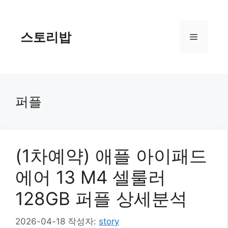
컨
텐
츠
스토리밥
메
로
건
너
뉴
뛰
기
퍼플
(1차예약) 애플 아이패드
에어 13 M4 셀룰러
128GB 퍼플 상세분석
2026-04-18
작성자:
story