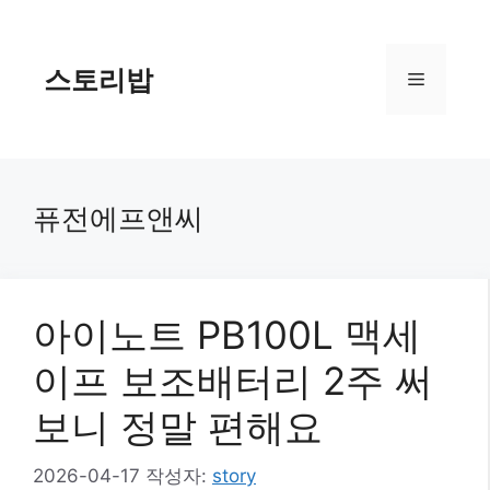
컨
텐
츠
스토리밥
메
로
건
너
뉴
뛰
기
퓨전에프앤씨
아이노트 PB100L 맥세
이프 보조배터리 2주 써
보니 정말 편해요
2026-04-17
작성자:
story