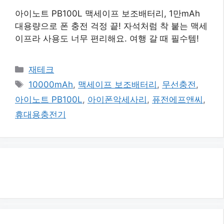
아이노트 PB100L 맥세이프 보조배터리, 1만mAh
대용량으로 폰 충전 걱정 끝! 자석처럼 착 붙는 맥세
이프라 사용도 너무 편리해요. 여행 갈 때 필수템!
카
재테크
테
태
10000mAh
,
맥세이프 보조배터리
,
무선충전
,
고
그
아이노트 PB100L
,
아이폰악세사리
,
퓨전에프앤씨
,
리
휴대용충전기