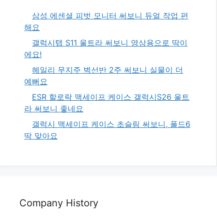
삼성 에센셜 피벗 모니터 써보니 듀얼 작업 편
해요
갤럭시탭 S11 울트라 써보니 영상용으로 딱이
에요!
헤일리 무지주 벽선반 2주 써보니 실물이 더
예뻐요
ESR 할로락 맥세이프 케이스 갤럭시S26 울트
라 써보니 좋네요
갤럭시 맥세이프 케이스 초슬림 써보니, 폴드6
딱 맞아요
Company History