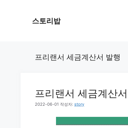
컨
텐
츠
스토리밥
로
건
너
뛰
기
프리랜서 세금계산서 발행
프리랜서 세금계산서
2022-06-01
작성자:
story