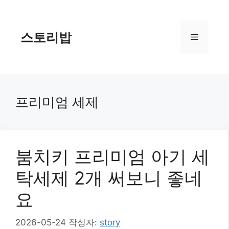
컨
텐
츠
스토리밥
메
로
건
너
뉴
뛰
기
프리미엄 세제
붐치키 프리미엄 아기 세
탁세제 2개 써보니 좋네
요
2026-05-24
작성자:
story