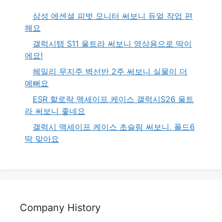
삼성 에센셜 피벗 모니터 써보니 듀얼 작업 편
해요
갤럭시탭 S11 울트라 써보니 영상용으로 딱이
에요!
헤일리 무지주 벽선반 2주 써보니 실물이 더
예뻐요
ESR 할로락 맥세이프 케이스 갤럭시S26 울트
라 써보니 좋네요
갤럭시 맥세이프 케이스 초슬림 써보니, 폴드6
딱 맞아요
Company History