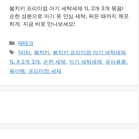
붐치키 프리미엄 아기 세탁세제 1L 2개 3개 묶음!
순한 성분으로 아기 옷 안심 세탁, 찌든 때까지 깨끗
하게. 지금 바로 만나보세요!
카
재테크
테
태
1리터
,
붐치키
,
붐치키 프리미엄 아기 세탁세제
고
그
1L X 2개 3개
,
순한 세제
,
아기 세탁세제
,
유아용품
,
리
육아템
,
프리미엄 세제